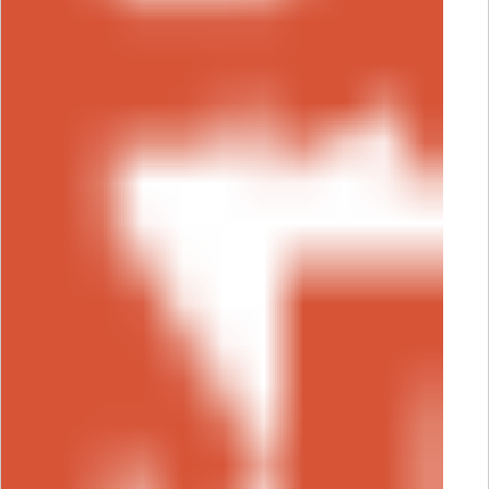
刷の件」とお伝えください。）
・問い合わ
せフォームはこちら↓
https://www.sasshi-
insatsu.com/p_bookletform/p_asahi_inquir
営業時間：平日９時～１９時まで（定休
日：土・日・祝）
オリンピア印刷株式会社