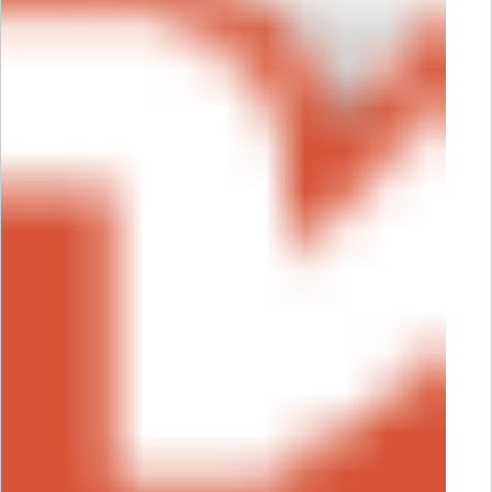
も真っ白になって読めないので、色のつい
たレザックやマーメイド、つむぎ、色上質
などの表紙用紙に対応しています。
仕上が
りはこのような感じです。
濃い色の表紙用紙ですと、コントラストが
はっきりしてより見やすくなるので特にお
すすめです。
また、オリンピア印刷では、ホワイト印刷
の対応はオンデマンド印刷の場合のみとな
ります。
ご了承ください。
他にも疑問点がありましたら、お気軽にお
問い合わせくださいね。
●問い合わせ先はこちら●
・フリーダイヤ
ル：０１２０―５５―８６３７（「冊子印