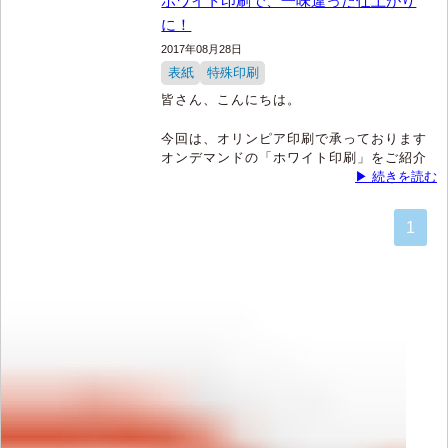
ホワイト印刷で、一味違った仕上がり
に！
2017年08月28日
表紙
特殊印刷
皆さん、こんにちは。
今回は、オリンピア印刷で承っております
オンデマンドの「ホワイト印刷」をご紹介
します。
▶ 続きを読む
今回紹介するホワイト印刷とは、文字通
1
り、白いインクで印刷する方法で上記の通
常印刷とは違う、特殊印刷となります。
な
ぜ特殊印刷となるかというと、通常の
「CMYK」と呼ばれるシアン・マゼンタ・
イエロー・ブラックの4色を使って印刷する
方法では、白い色をつくることができない
からです。
通常、印刷は白い紙に色を載せ
ることが前提となっているので、白を表現
する場合にはインクを載せないことで表現
しているのです。
もちろん、白い紙に白いインクで印刷して