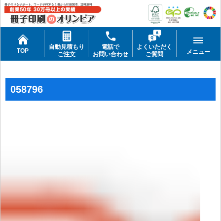
冊子作りをサポート。ワードやPDFを１冊から印刷製本。送料無料
自動見積もり
電話で
よくいただく
TOP
メニュー
ご注文
お問い合わせ
ご質問
058796