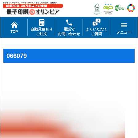
冊子作りをサポート。ワードやPDFを１冊から印刷製本。送料無料
自動見積もり
電話で
よくいただく
TOP
メニュー
ご注文
お問い合わせ
ご質問
066079