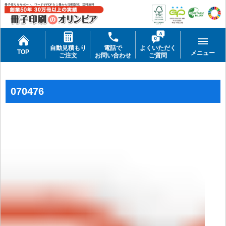
冊子作りをサポート。ワードやPDFを１冊から印刷製本。送料無料
自動見積もり
電話で
よくいただく
TOP
メニュー
ご注文
お問い合わせ
ご質問
070476