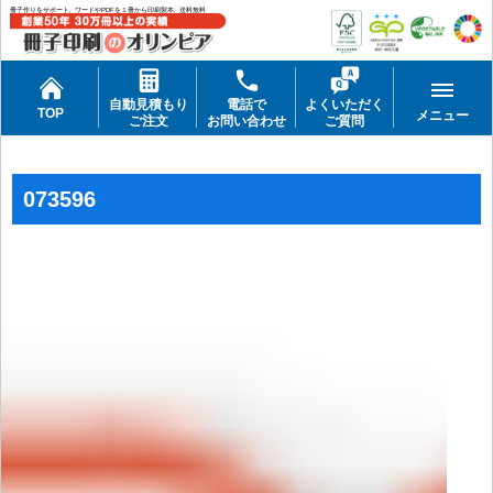
冊子作りをサポート。ワードやPDFを１冊から印刷製本。送料無料
自動見積もり
電話で
よくいただく
TOP
メニュー
ご注文
お問い合わせ
ご質問
073596