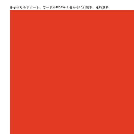
冊子作りをサポート。ワードやPDFを１冊から印刷製本。送料無料