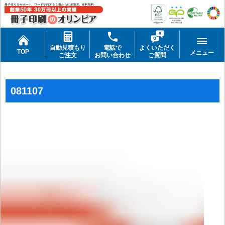
冊子作りをサポート。ワードやPDFを１冊から印刷製本。送料無料
自動見積もり
電話で
よくいただく
TOP
メニュー
ご注文
お問い合わせ
ご質問
081107