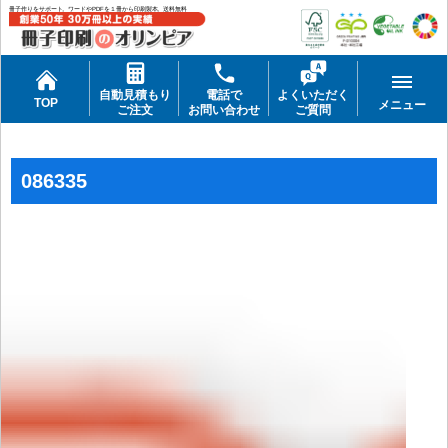
冊子作りをサポート。ワードやPDFを１冊から印刷製本。送料無料
自動見積もり
電話で
よくいただく
TOP
メニュー
ご注文
お問い合わせ
ご質問
086335