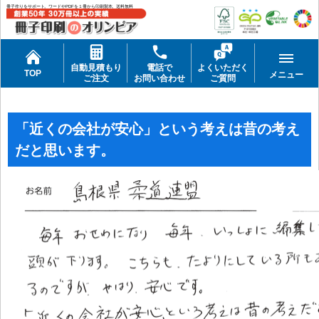
冊子作りをサポート。ワードやPDFを１冊から印刷製本。送料無料
自動見積もり
電話で
よくいただく
TOP
メニュー
ご注文
お問い合わせ
ご質問
「近くの会社が安心」という考えは昔の考え
だと思います。