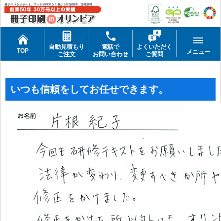
冊子作りをサポート。ワードやPDFを１冊から印刷製本。送料無料
自動見積もり
電話で
よくいただく
TOP
メニュー
ご注文
お問い合わせ
ご質問
いつも信頼をしてお任せできます。