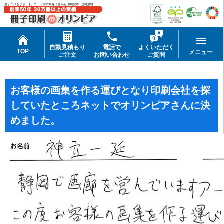
冊子作りをサポート。ワードやPDFを１冊から印刷製本。送料無料
自動見積もり
電話で
よくいただく
TOP
メニュー
ご注文
お問い合わせ
ご質問
お客様の画集を作る運びとなり印刷会社を探
していたところネットでオリンピアさんに決
めました。