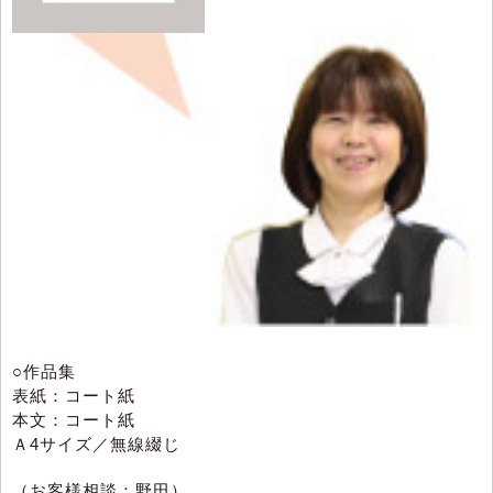
○作品集
表紙：コート紙
本文：コート紙
Ａ4サイズ／無線綴じ
（お客様相談：野田）