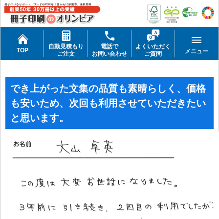
冊子作りをサポート。ワードやPDFを１冊から印刷製本。送料無料
自動見積もり
電話で
よくいただく
TOP
メニュー
ご注文
お問い合わせ
ご質問
でき上がった文集の品質も素晴らしく、価格
も安いため、次回も利用させていただきたい
と思います。