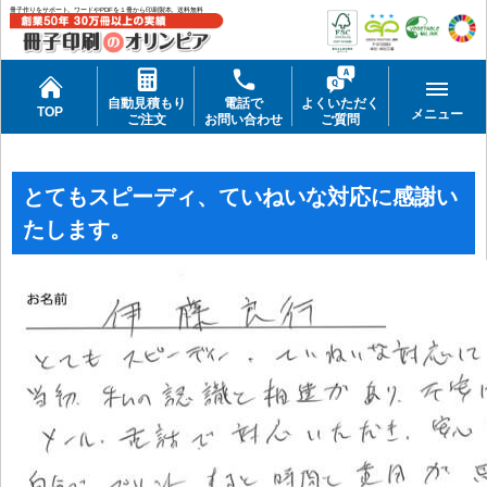
冊子作りをサポート。ワードやPDFを１冊から印刷製本。送料無料
自動見積もり
電話で
よくいただく
TOP
メニュー
ご注文
お問い合わせ
ご質問
とてもスピーディ、ていねいな対応に感謝い
たします。