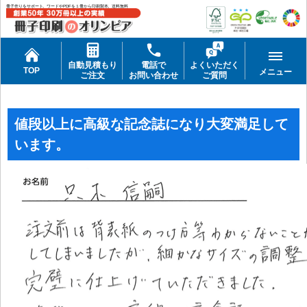
冊子作りをサポート。ワードやPDFを１冊から印刷製本。送料無料
自動見積もり
電話で
よくいただく
TOP
メニュー
ご注文
お問い合わせ
ご質問
値段以上に高級な記念誌になり大変満足して
います。