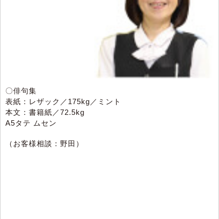
〇俳句集
表紙：レザック／175kg／ミント
本文：書籍紙／72.5kg
A5タテ ムセン
（お客様相談：野田）