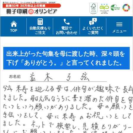
冊子作りをサポート。ワードやPDFを１冊から印刷製本。送料無料
自動見積もり
電話で
よくいただく
TOP
メニュー
ご注文
お問い合わせ
ご質問
出来上がった句集を母に渡した時、深々頭を
下げ「ありがとう。」と言ってくれました。