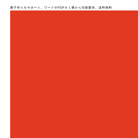
冊子作りをサポート。ワードやPDFを１冊から印刷製本。送料無料