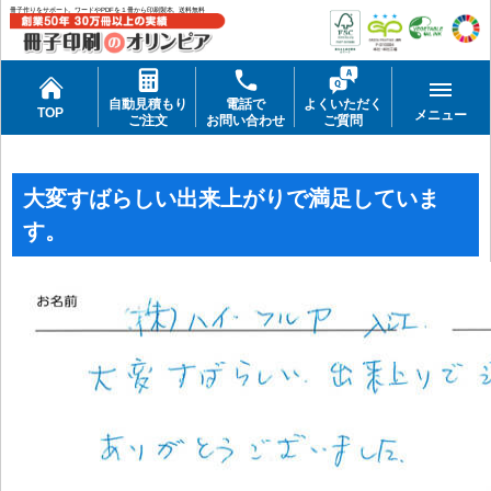
冊子作りをサポート。ワードやPDFを１冊から印刷製本。送料無料
自動見積もり
電話で
よくいただく
TOP
メニュー
ご注文
お問い合わせ
ご質問
大変すばらしい出来上がりで満足していま
す。