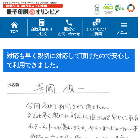
冊子作りをサポート。ワードやPDFを１冊から印刷製本。送料無料
自動見積もり
電話で
よくいただく
TOP
メニュー
ご注文
お問い合わせ
ご質問
対応も早く親切に対応して頂けたので安心し
て利用できました。