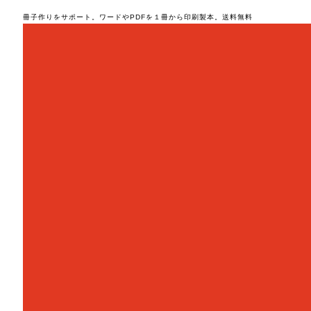
冊子作りをサポート。ワードやPDFを１冊から印刷製本。送料無料