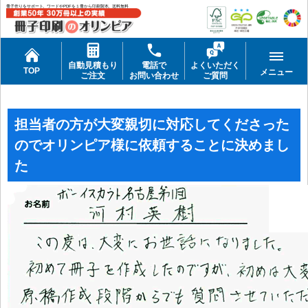
冊子作りをサポート。ワードやPDFを１冊から印刷製本。送料無料
自動見積もり
電話で
よくいただく
TOP
メニュー
ご注文
お問い合わせ
ご質問
担当者の方が大変親切に対応してくださった
のでオリンピア様に依頼することに決めまし
た