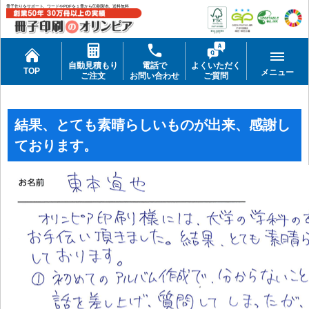
冊子作りをサポート。ワードやPDFを１冊から印刷製本。送料無料
自動見積もり
電話で
よくいただく
TOP
メニュー
ご注文
お問い合わせ
ご質問
結果、とても素晴らしいものが出来、感謝し
ております。