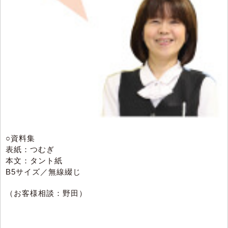
○資料集
表紙：つむぎ
本文：タント紙
B5サイズ／無線綴じ
（お客様相談：野田）