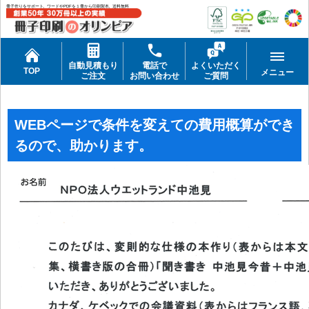
冊子作りをサポート。ワードやPDFを１冊から印刷製本。送料無料
自動見積もり
電話で
よくいただく
TOP
メニュー
ご注文
お問い合わせ
ご質問
WEBページで条件を変えての費用概算ができ
るので、助かります。