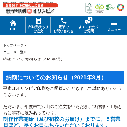
冊子作りをサポート。ワードやPDFを１冊から印刷製本。送料無料
自動見積もり
電話で
よくいただく
TOP
メニュー
ご注文
お問い合わせ
ご質問
トップページ
>
ニュース一覧
>
納期についてのお知らせ（2021年3月）
納期についてのお知らせ（2021年3月）
平素はオリンピア印刷をご愛顧いただきまして誠にありがとう
ございます。
ただいま、年度末で沢山のご注文をいただき、制作部・工場と
もに非常に混みあっており、
制作作業開始（及び初校のお届け）までに、５営業
日ほど、長くお日にちをいただいております。