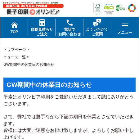
冊子作りをサポート。ワードやPDFを１冊から印刷製本。送料無料
自動見積もり
電話で
よくいただく
TOP
メニュー
ご注文
お問い合わせ
ご質問
トップページ
>
ニュース一覧
>
GW期間中の休業日のお知らせ
GW期間中の休業日のお知らせ
平素はオリンピア印刷をご愛顧いただきまして誠にありがとう
ございます。
さて、弊社では勝手ながら下記の期日を休業とさせていただき
ます。
皆様には大変ご迷惑をお掛け致しますが、よろしくお願い申し
上げます。