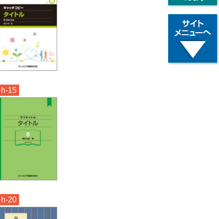
h-15
h-20