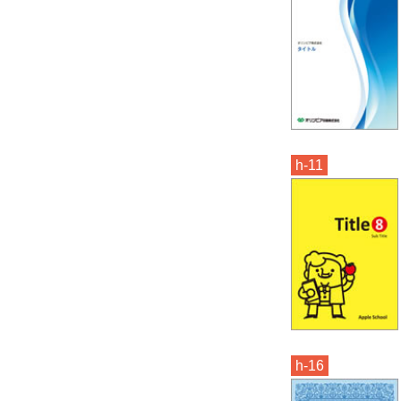
h-11
h-16