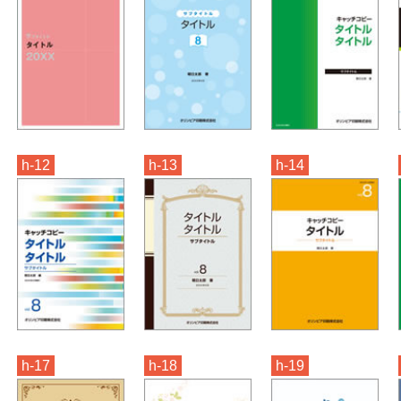
h-12
h-13
h-14
h-17
h-18
h-19