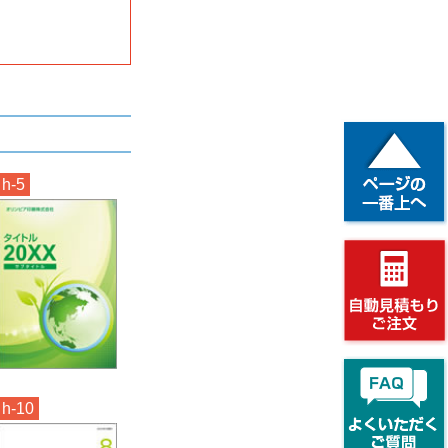
h-5
h-10