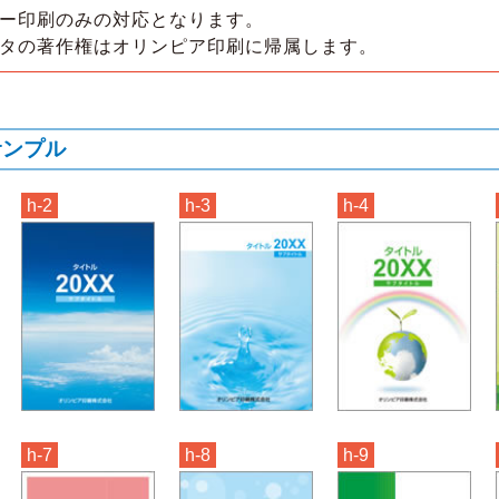
ー印刷のみの対応となります。
タの著作権はオリンピア印刷に帰属します。
サンプル
h-2
h-3
h-4
h-7
h-8
h-9