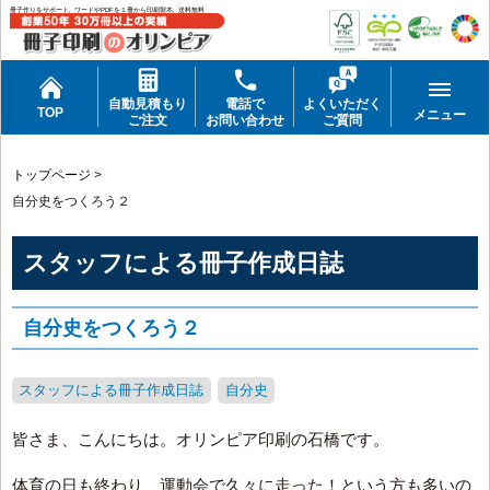
冊子作りをサポート。ワードやPDFを１冊から印刷製本。送料無料
自動見積もり
電話で
よくいただく
TOP
メニュー
ご注文
お問い合わせ
ご質問
トップページ
>
自分史をつくろう２
スタッフによる冊子作成日誌
自分史をつくろう２
スタッフによる冊子作成日誌
自分史
皆さま、こんにちは。オリンピア印刷の石橋です。
体育の日も終わり、運動会で久々に走った！という方も多いの