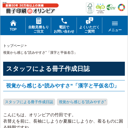
Array
自動見積もり
電話で
よくいただく
TOP
メニュー
ご注文
お問い合わせ
ご質問
トップページ
>
視覚から感じる“読みやすさ”「漢字と平仮名①」
スタッフによる冊子作成日誌
視覚から感じる“読みやすさ”「漢字と平仮名①」
スタッフによる冊子作成日誌
視覚から感じる“読みやすさ”
こんにちは、オリンピアの竹田です。
衣替えを前に、長袖にしようか夏服にしようか、着るものに困
る時期ですね。