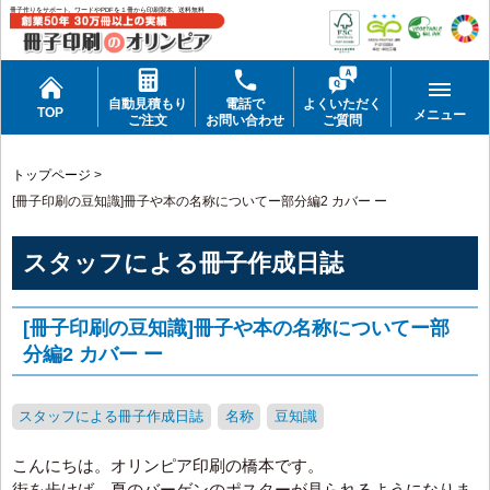
冊子作りをサポート。ワードやPDFを１冊から印刷製本。送料無料
自動見積もり
電話で
よくいただく
TOP
メニュー
ご注文
お問い合わせ
ご質問
トップページ
>
[冊子印刷の豆知識]冊子や本の名称についてー部分編2 カバー ー
スタッフによる冊子作成日誌
[冊子印刷の豆知識]冊子や本の名称についてー部
分編2 カバー ー
スタッフによる冊子作成日誌
名称
豆知識
こんにちは。オリンピア印刷の橋本です。
街を歩けば、夏のバーゲンのポスターが見られるようになりま