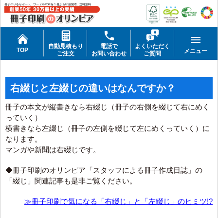
冊子作りをサポート。ワードやPDFを１冊から印刷製本。送料無料
自動見積もり
電話で
よくいただく
TOP
メニュー
ご注文
お問い合わせ
ご質問
右綴じと左綴じの違いはなんですか？
冊子の本文が縦書きなら右綴じ（冊子の右側を綴じて右にめく
っていく）
横書きなら左綴じ（冊子の左側を綴じて左にめくっていく）に
なります。
マンガや新聞は右綴じです。
◆冊子印刷のオリンピア「スタッフによる冊子作成日誌」の
「綴じ」関連記事も是非ご覧ください。
≫冊子印刷で気になる「右綴じ」と「左綴じ」のヒミツ!?