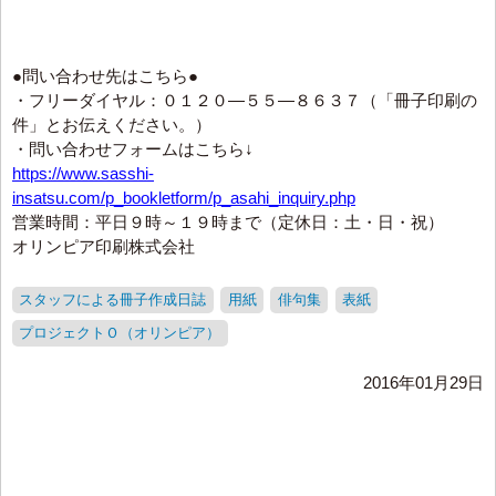
●問い合わせ先はこちら●
・フリーダイヤル：０１２０―５５―８６３７（「冊子印刷の
件」とお伝えください。）
・問い合わせフォームはこちら↓
https://www.sasshi-
insatsu.com/p_bookletform/p_asahi_inquiry.php
営業時間：平日９時～１９時まで（定休日：土・日・祝）
オリンピア印刷株式会社
スタッフによる冊子作成日誌
用紙
俳句集
表紙
プロジェクトＯ（オリンピア）
2016年01月29日