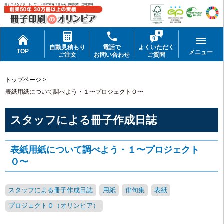
冊子作りをサポート。ワードやPDFを１冊から印刷製本。送料無料
自動見積もり
電話で
よくいただく
TOP
メニュー
ご注文
お問い合わせ
ご質問
トップページ
>
表紙用紙について調べよう・１〜プロジェクトＯ〜
スタッフによる冊子作成日誌
表紙用紙について調べよう・１〜プロジェクト
Ｏ〜
スタッフによる冊子作成日誌
用紙
俳句集
表紙
プロジェクトＯ（オリンピア）